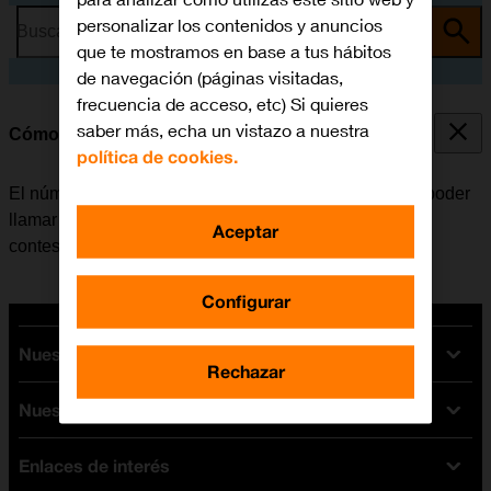
personalizar los contenidos y anuncios
Busca por problema o tema
que te mostramos en base a tus hábitos
de navegación (páginas visitadas,
frecuencia de acceso, etc) Si quieres
saber más, echa un vistazo a nuestra
Cómo guardar el número del contestador
política de cookies.
El número del contestador se puede guardar para así poder
llamar y escuchar los mensajes que han dejado en el
Aceptar
contestador.
Configurar
Nuestras tarifas
Rechazar
Nuestros dispositivos
Tarifas Orange
Tarifas fibra y móvil
Enlaces de interés
Ofertas en móviles
Tarifas móviles