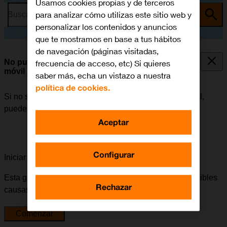
Usamos cookies propias y de terceros
para analizar cómo utilizas este sitio web y
Busca por problema o tema
personalizar los contenidos y anuncios
que te mostramos en base a tus hábitos
de navegación (páginas visitadas,
No puedo utilizar la conexión de internet de mi
frecuencia de acceso, etc) Si quieres
móvil
saber más, echa un vistazo a nuestra
política de cookies.
Si no se puede utilizar la conexión de internet del móvil,
puede haber varias causas posibles al problema.
Aceptar
Configurar
Iniciar la guía para solucionar tu problema
Esta guía te va a conducir a través de una serie de posibles
Rechazar
causas y soluciones al problema.
Comenzar