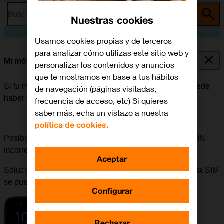
Busca por problema o tema
Nuestras cookies
Usamos cookies propias y de terceros
para analizar cómo utilizas este sitio web y
Mi móvil está bloqueado
personalizar los contenidos y anuncios
que te mostramos en base a tus hábitos
Si tu móvil está bloqueado después de encenderlo, puede
de navegación (páginas visitadas,
haber varias causas al problema.
frecuencia de acceso, etc) Si quieres
saber más, echa un vistazo a nuestra
política de cookies.
Posible causa 3 de 6:
Si se ha introducido un código PIN
incorrecto, el móvil no se podrá iniciar.
Aceptar
Solución:
En la tarjeta de plástico que contenía la tarjeta SIM
se puede ver el código PIN.
Configurar
Rechazar