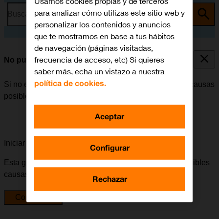
Usamos cookies propias y de terceros
para analizar cómo utilizas este sitio web y
Busca por problema o tema
personalizar los contenidos y anuncios
que te mostramos en base a tus hábitos
de navegación (páginas visitadas,
frecuencia de acceso, etc) Si quieres
No puedo recibir llamadas
saber más, echa un vistazo a nuestra
política de cookies.
Si no es posible recibir llamadas, puede haber varias causas
posibles al problema.
Aceptar
Iniciar la guía para solucionar tu problema
Configurar
Esta guía te va a conducir a través de una serie de posibles
causas y soluciones al problema.
Rechazar
Comenzar