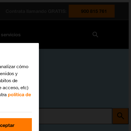
Contrata llamando GRATIS:
900 815 761
 servicios
analizar cómo
tenidos y
bitos de
e acceso, etc)
stra
política de
ma
ceptar