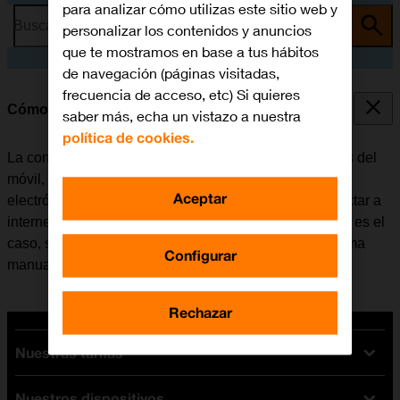
para analizar cómo utilizas este sitio web y
Busca por problema o tema
personalizar los contenidos y anuncios
que te mostramos en base a tus hábitos
de navegación (páginas visitadas,
frecuencia de acceso, etc) Si quieres
Cómo configurar el móvil para internet
saber más, echa un vistazo a nuestra
política de cookies.
La conexión de internet se utiliza en muchas funciones del
móvil, por ejemplo, al usar el navegador, recibir correo
Aceptar
electrónico, instalar apps, etc. El móvil se puede conectar a
internet una vez se haya insertado la tarjeta SIM. Si no es el
caso, se puede configurar el móvil para internet de forma
Configurar
manual.
Rechazar
Nuestras tarifas
Nuestros dispositivos
Tarifas Orange