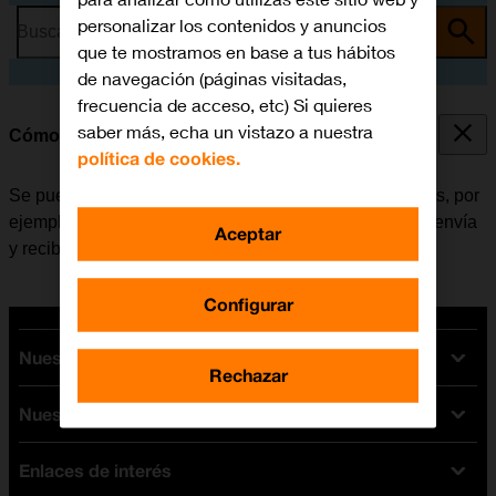
personalizar los contenidos y anuncios
Busca por problema o tema
que te mostramos en base a tus hábitos
de navegación (páginas visitadas,
frecuencia de acceso, etc) Si quieres
saber más, echa un vistazo a nuestra
Cómo consultar el consumo de datos
política de cookies.
Se puede ver cuántos datos móviles han sido utilizados, por
ejemplo, al usar el navegador de internet o cuando se envía
Aceptar
y recibe correo electrónico.
Configurar
Nuestras tarifas
Rechazar
Nuestros dispositivos
Tarifas Orange
Tarifas fibra y móvil
Enlaces de interés
Ofertas en móviles
Tarifas móviles