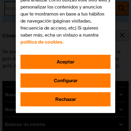
personalizar los contenidos y anuncios
Busca por problema o tema
que te mostramos en base a tus hábitos
de navegación (páginas visitadas,
frecuencia de acceso, etc) Si quieres
saber más, echa un vistazo a nuestra
Cómo llamar a un contacto de la guía
política de cookies.
Se puede llamar a un contacto, cogiendo el número de la
guía del móvil. Para poder llamar a un contacto desde la
Aceptar
guía, es necesario
crear un contacto en la guía del móvil
.
Configurar
Nuestras tarifas
Rechazar
Nuestros dispositivos
Tarifas Orange
Tarifas fibra y móvil
Enlaces de interés
Ofertas en móviles
Tarifas móviles