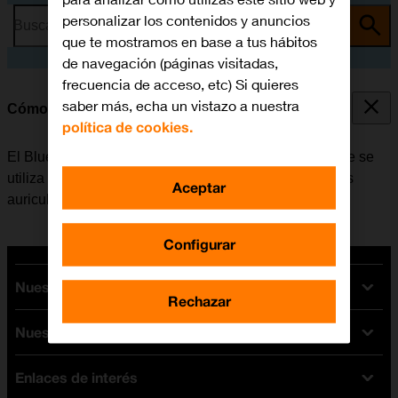
personalizar los contenidos y anuncios
Busca por problema o tema
que te mostramos en base a tus hábitos
de navegación (páginas visitadas,
frecuencia de acceso, etc) Si quieres
saber más, echa un vistazo a nuestra
Cómo vincular un dispositivo Bluetooth al móvil
política de cookies.
El Bluetooth es una forma de conexión inalámbrica que se
utiliza para establecer conexión con, por ejemplo, unos
Aceptar
auriculares inalámbricos o un teclado.
Configurar
Nuestras tarifas
Rechazar
Nuestros dispositivos
Tarifas Orange
Tarifas fibra y móvil
Enlaces de interés
Ofertas en móviles
Tarifas móviles