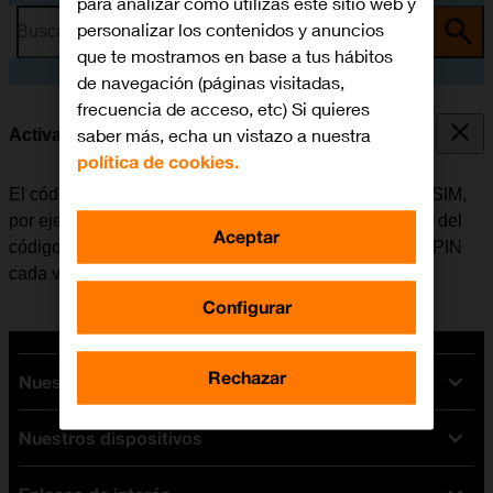
para analizar cómo utilizas este sitio web y
personalizar los contenidos y anuncios
Busca por problema o tema
que te mostramos en base a tus hábitos
de navegación (páginas visitadas,
frecuencia de acceso, etc) Si quieres
saber más, echa un vistazo a nuestra
Activar o desactivar el uso del código PIN
política de cookies.
El código PIN evita que otros puedan utilizar la tarjeta SIM,
por ejemplo, en caso de robo del móvil. Cuando el uso del
Aceptar
código PIN está activado, se debe introducir el código PIN
cada vez que se enciende el móvil.
Configurar
Rechazar
Nuestras tarifas
Nuestros dispositivos
Tarifas Orange
Tarifas fibra y móvil