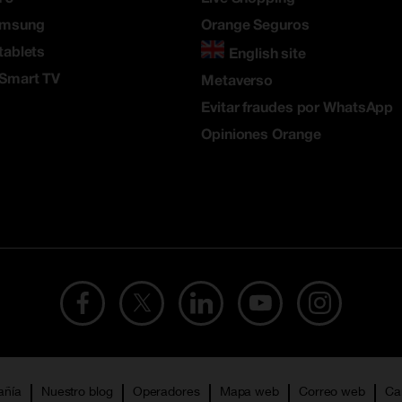
amsung
Orange Seguros
tablets
English site
 Smart TV
Metaverso
Evitar fraudes por WhatsApp
Opiniones Orange
añía
Nuestro blog
Operadores
Mapa web
Correo web
Ca