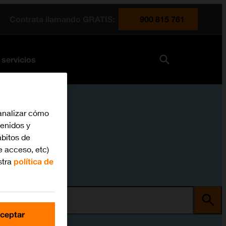
Contrata llamando GRATIS:
900 815 761
 servicios
analizar cómo
tenidos y
bitos de
e acceso, etc)
stra
política de
ma
ceptar