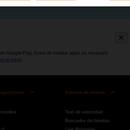
de Google Play. Antes de instalar apps, es necesario
en el móvil
.
ispositivos
Enlaces de interés
 móviles
Test de velocidad
Buscador de tiendas
 5
Live Shopping