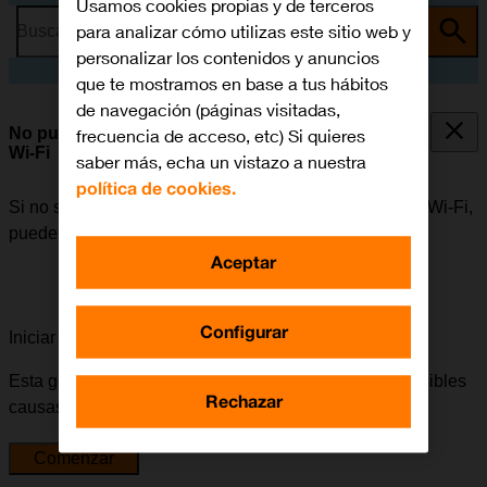
Usamos cookies propias y de terceros
para analizar cómo utilizas este sitio web y
Busca por problema o tema
personalizar los contenidos y anuncios
que te mostramos en base a tus hábitos
de navegación (páginas visitadas,
No puedo utilizar mi móvil como punto de acceso
frecuencia de acceso, etc) Si quieres
Wi-Fi
saber más, echa un vistazo a nuestra
política de cookies.
Si no se puede utilizar el móvil como punto de acceso Wi-Fi,
puede haber varias causas posibles al problema.
Aceptar
Configurar
Iniciar la guía para solucionar tu problema
Esta guía te va a conducir a través de una serie de posibles
Rechazar
causas y soluciones al problema.
Comenzar