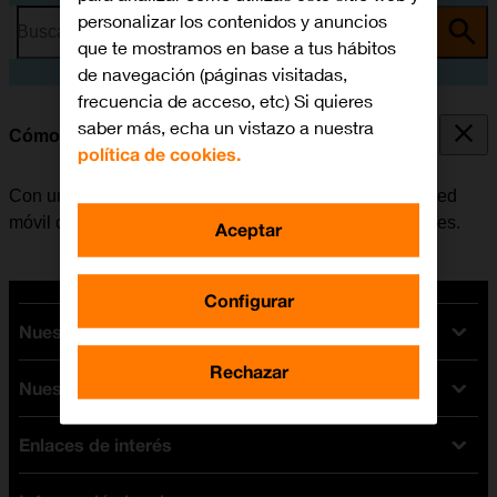
personalizar los contenidos y anuncios
Busca por problema o tema
que te mostramos en base a tus hábitos
de navegación (páginas visitadas,
frecuencia de acceso, etc) Si quieres
saber más, echa un vistazo a nuestra
Cómo colocar la SIM
política de cookies.
Con una tarjeta SIM se pueden utilizar servicios de la red
móvil como, por ejemplo, llamadas, SMS y datos móviles.
Aceptar
Configurar
Nuestras tarifas
Rechazar
Nuestros dispositivos
Tarifas Orange
Tarifas fibra y móvil
Enlaces de interés
Ofertas en móviles
Tarifas móviles
iPhone
Tarifas internet y fibra