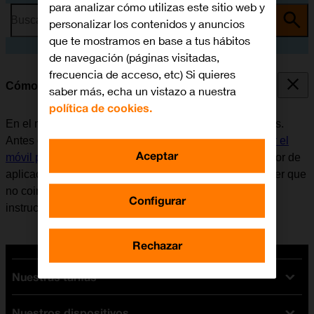
para analizar cómo utilizas este sitio web y
Busca por problema o tema
personalizar los contenidos y anuncios
que te mostramos en base a tus hábitos
de navegación (páginas visitadas,
frecuencia de acceso, etc) Si quieres
Cómo utilizar Google Maps
saber más, echa un vistazo a nuestra
política de cookies.
En el móvil se puede utilizar la aplicación Google Maps.
Antes de utilizar Google Maps, es necesario
configurar el
Aceptar
móvil para internet
. Tener en cuenta que el desarrollador de
aplicaciones va actualizando la app y por eso puede ser que
no coincida exactamente con el contenido de esta
Configurar
instrucción.
Rechazar
Nuestras tarifas
Nuestros dispositivos
Tarifas Orange