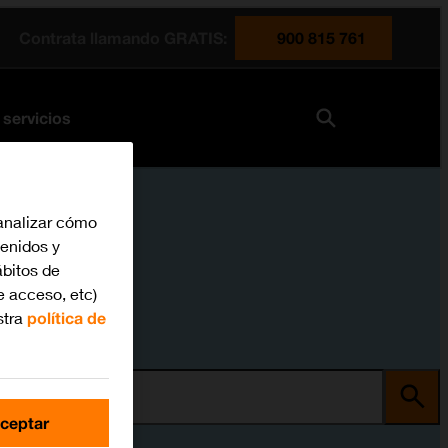
Contrata llamando GRATIS:
900 815 761
 servicios
analizar cómo
tenidos y
bitos de
e acceso, etc)
stra
política de
ma
ceptar