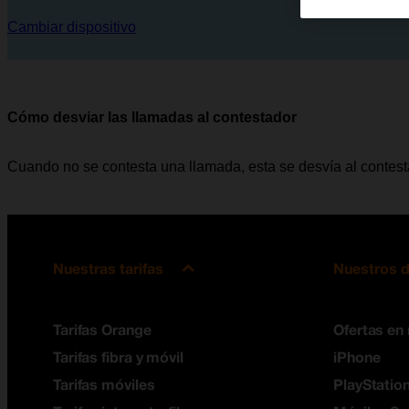
Cambiar dispositivo
Cómo desviar las llamadas al contestador
Cuando no se contesta una llamada, esta se desvía al contes
Nuestras tarifas
Nuestros d
Tarifas Orange
Ofertas en
Tarifas fibra y móvil
iPhone
Tarifas móviles
PlayStation