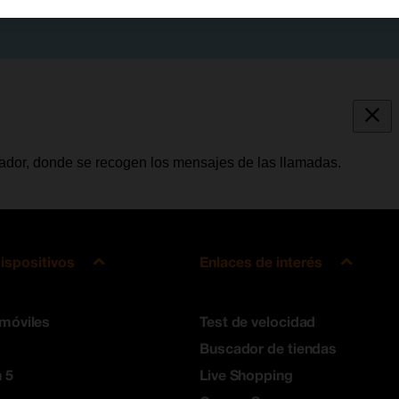
tador, donde se recogen los mensajes de las llamadas.
ispositivos
Enlaces de interés
 móviles
Test de velocidad
Buscador de tiendas
 5
Live Shopping