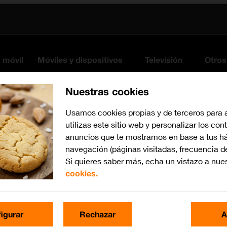
s móvil
Móviles y dispositivos
Televisión
Otros
Nuestras cookies
Usamos cookies propias y de terceros para 
utilizas este sitio web y personalizar los con
anuncios que te mostramos en base a tus há
navegación (páginas visitadas, frecuencia d
Si quieres saber más, echa un vistazo a nue
cookies.
Busca por problema o te
igurar
Rechazar
A