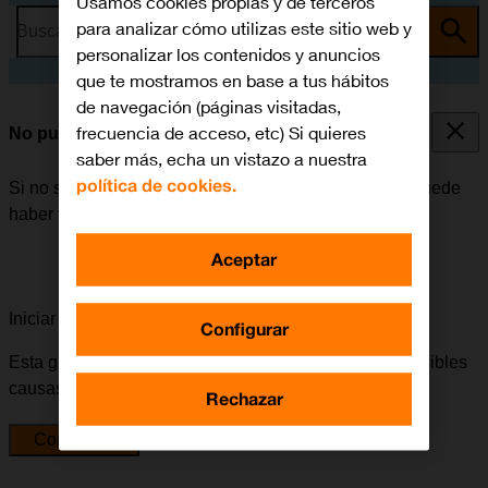
Usamos cookies propias y de terceros
para analizar cómo utilizas este sitio web y
Busca por problema o tema
personalizar los contenidos y anuncios
que te mostramos en base a tus hábitos
de navegación (páginas visitadas,
frecuencia de acceso, etc) Si quieres
No puedo recibir mensajes en mi contestador
saber más, echa un vistazo a nuestra
política de cookies.
Si no se pueden recibir mensajes en el contestador, puede
haber varias causas posibles al problema.
Aceptar
Iniciar la guía para solucionar tu problema
Configurar
Esta guía te va a conducir a través de una serie de posibles
causas y soluciones al problema.
Rechazar
Comenzar