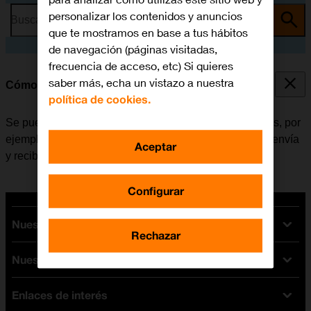
personalizar los contenidos y anuncios
Busca por problema o tema
que te mostramos en base a tus hábitos
de navegación (páginas visitadas,
frecuencia de acceso, etc) Si quieres
saber más, echa un vistazo a nuestra
Cómo consultar el consumo de datos
política de cookies.
Se puede ver cuántos datos móviles han sido utilizados, por
ejemplo, al usar el navegador de internet o cuando se envía
Aceptar
y recibe correo electrónico.
Configurar
Nuestras tarifas
Rechazar
Nuestros dispositivos
Tarifas Orange
Tarifas fibra y móvil
Enlaces de interés
Ofertas en móviles
Tarifas móviles