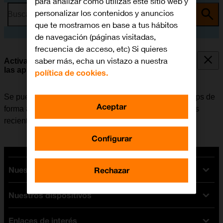
para analizar cómo utilizas este sitio web y
personalizar los contenidos y anuncios
Busca por problema o tema
que te mostramos en base a tus hábitos
de navegación (páginas visitadas,
frecuencia de acceso, etc) Si quieres
saber más, echa un vistazo a nuestra
Activar o desactivar la actualización automática de
las apps
política de cookies.
Se puede configurar el móvil para que actualice las apps de
Aceptar
forma automática y así tener siempre las versiones más
recientes instaladas.
Configurar
Nuestras tarifas
Rechazar
Nuestros dispositivos
Tarifas Orange
Tarifas fibra y móvil
Enlaces de interés
Ofertas en móviles