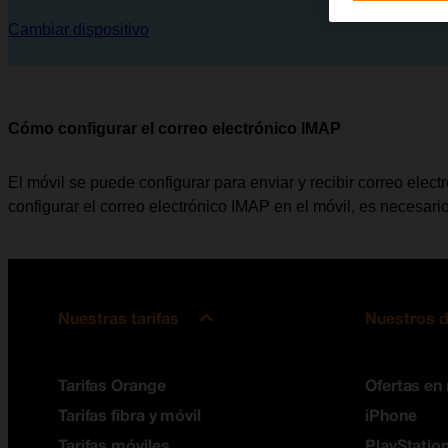
Cambiar dispositivo
Cómo configurar el correo electrónico IMAP
El móvil se puede configurar para enviar y recibir correo elec
configurar el correo electrónico IMAP en el móvil, es necesari
Nuestras tarifas
Nuestros d
Tarifas Orange
Ofertas en
Tarifas fibra y móvil
iPhone
Tarifas móviles
PlayStation