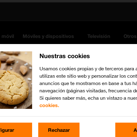
s móvil
Móviles y dispositivos
Televisión
Otros
Nuestras cookies
Usamos cookies propias y de terceros para 
utilizas este sitio web y personalizar los con
anuncios que te mostramos en base a tus há
navegación (páginas visitadas, frecuencia d
Si quieres saber más, echa un vistazo a nue
cookies.
Busca por problema o te
igurar
Rechazar
A