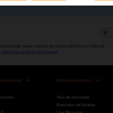
trónico desde varias cuentas de correo electrónico. Antes de
o
configurar el móvil para internet
.
ispositivos
Enlaces de interés
 móviles
Test de velocidad
Buscador de tiendas
 5
Live Shopping