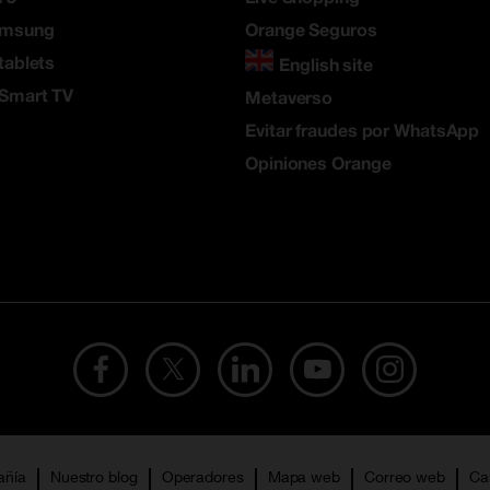
amsung
Orange Seguros
tablets
English site
 Smart TV
Metaverso
Evitar fraudes por WhatsApp
Opiniones Orange
añía
Nuestro blog
Operadores
Mapa web
Correo web
Ca