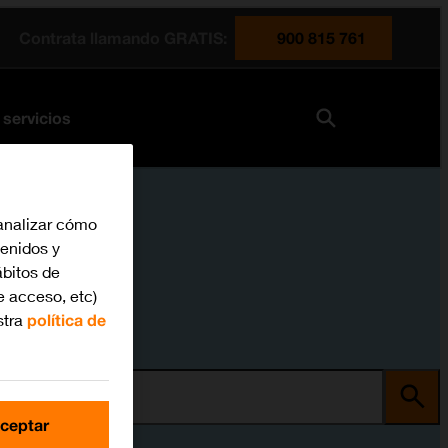
Contrata llamando GRATIS:
900 815 761
 servicios
analizar cómo
tenidos y
bitos de
e acceso, etc)
stra
política de
ma
ceptar