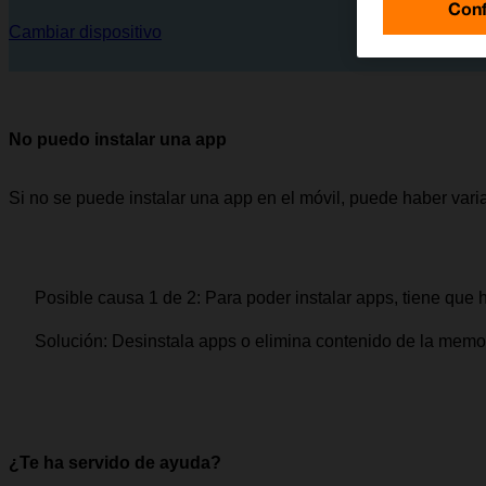
Conf
Cambiar dispositivo
No puedo instalar una app
Si no se puede instalar una app en el móvil, puede haber vari
Posible causa 1 de 2:
Para poder instalar apps, tiene que 
Solución:
Desinstala apps o elimina contenido de la memor
¿Te ha servido de ayuda?