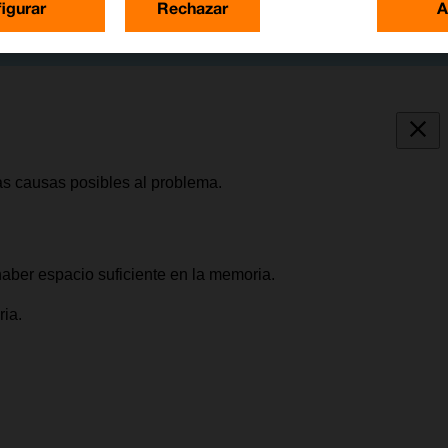
igurar
Rechazar
A
as causas posibles al problema.
haber espacio suficiente en la memoria.
ia.