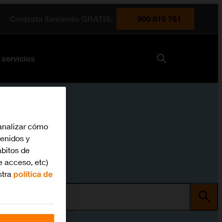
Contrata llamando GRATIS:
900 815 761
 servicios
analizar cómo
tenidos y
bitos de
e acceso, etc)
stra
política de
ma