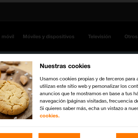
s móvil
Móviles y dispositivos
Televisión
Otros
Nuestras cookies
Usamos cookies propias y de terceros para 
utilizas este sitio web y personalizar los con
anuncios que te mostramos en base a tus há
navegación (páginas visitadas, frecuencia d
Si quieres saber más, echa un vistazo a nue
cookies.
Busca por problema o te