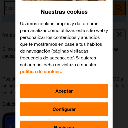
Busca por problema o tema
Nuestras cookies
Usamos cookies propias y de terceros
para analizar cómo utilizas este sitio web y
No puedo enviar ni recibir MMS
personalizar los contenidos y anuncios
que te mostramos en base a tus hábitos
Si no se puede enviar ni recibir MMS, puede haber varias
de navegación (páginas visitadas,
causas posibles al problema.
frecuencia de acceso, etc) Si quieres
saber más, echa un vistazo a nuestra
política de cookies.
Posible causa 5 de 5:
Si surgen problemas al enviar MMS a
un número determinado, se puede deber a que haya un fallo
Aceptar
en el móvil del destinatario.
Solución:
Intentar enviar un MMS a otro número.
Configurar
Rechazar