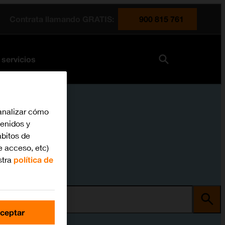
Contrata llamando GRATIS:
900 815 761
 servicios
analizar cómo
tenidos y
bitos de
e acceso, etc)
stra
política de
ma
ceptar