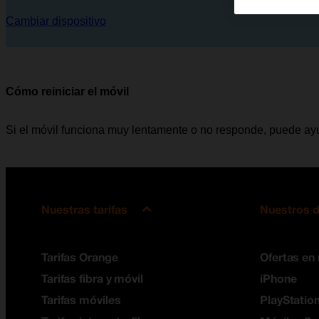
Cambiar dispositivo
Cómo reiniciar el móvil
Si el móvil funciona muy lentamente o no responde, puede ayud
Nuestras tarifas
Nuestros d
Tarifas Orange
Ofertas en
Tarifas fibra y móvil
iPhone
Tarifas móviles
PlayStation