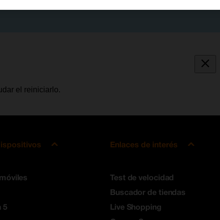
ar el reiniciarlo.
ispositivos
Enlaces de interés
 móviles
Test de velocidad
Buscador de tiendas
 5
Live Shopping