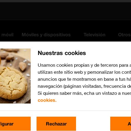
s móvil
Móviles y dispositivos
Televisión
Otros
Nuestras cookies
Usamos cookies propias y de terceros para 
utilizas este sitio web y personalizar los con
anuncios que te mostramos en base a tus há
navegación (páginas visitadas, frecuencia d
Si quieres saber más, echa un vistazo a nue
cookies.
Busca por problema o te
igurar
Rechazar
A