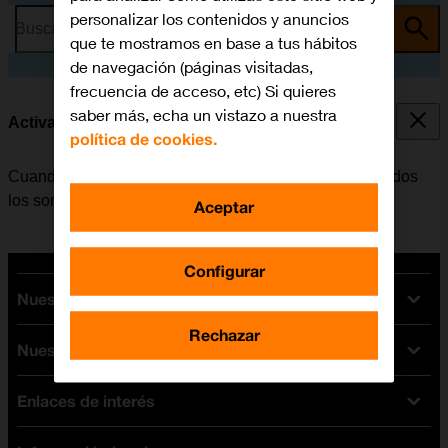
personalizar los contenidos y anuncios
Busca por problema o tema
que te mostramos en base a tus hábitos
de navegación (páginas visitadas,
frecuencia de acceso, etc) Si quieres
saber más, echa un vistazo a nuestra
Activar o desactivar el modo silencioso
política de cookies.
Cuando se activa el modo silencioso, se desactivan todos
los sonidos del móvil.
Aceptar
Configurar
Nuestras tarifas
Rechazar
Nuestros dispositivos
Tarifas Orange
Tarifas fibra y móvil
Enlaces de interés
Ofertas en móviles
Tarifas móviles
iPhone
Tarifas internet y fibra