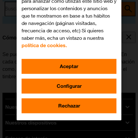
para analizar cómo utilizas este sitio web y
personalizar los contenidos y anuncios
Busca por problema o tema
que te mostramos en base a tus hábitos
de navegación (páginas visitadas,
frecuencia de acceso, etc) Si quieres
saber más, echa un vistazo a nuestra
Cómo crear un nuevo contacto
política de cookies.
Se pueden guardar los contactos en la guía del móvil. En
cada contacto es posible guardar varios tipos de información
Aceptar
como, por ejemplo, la dirección de correo electrónico o el
timbre de llamada personal.
Configurar
Rechazar
Nuestras tarifas
Nuestros dispositivos
Tarifas Orange
Tarifas fibra y móvil