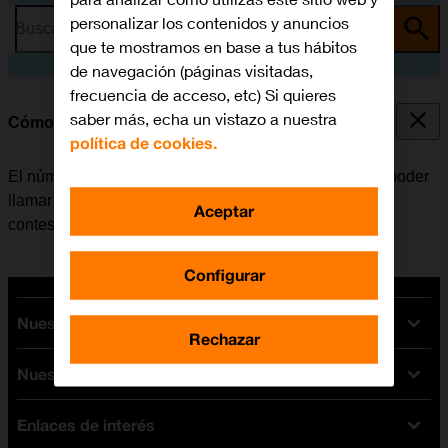
personalizar los contenidos y anuncios
Busca por problema o tema
que te mostramos en base a tus hábitos
de navegación (páginas visitadas,
frecuencia de acceso, etc) Si quieres
saber más, echa un vistazo a nuestra
Cómo guardar el número del contestador
política de cookies.
El número del contestador se puede guardar para así poder
llamar y escuchar los mensajes que han dejado en el
Aceptar
contestador.
Configurar
Nuestras tarifas
Rechazar
Nuestros dispositivos
Tarifas Orange
Tarifas fibra y móvil
Enlaces de interés
Ofertas en móviles
Tarifas móviles