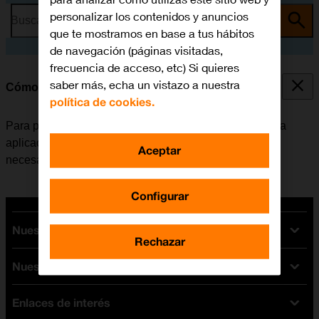
personalizar los contenidos y anuncios
Busca por problema o tema
que te mostramos en base a tus hábitos
de navegación (páginas visitadas,
frecuencia de acceso, etc) Si quieres
saber más, echa un vistazo a nuestra
Cómo instalar Facebook
política de cookies.
Para poder utilizar Facebook, es necesario instalar esta
aplicación en el móvil. Antes de instalar Facebook, es
Aceptar
necesario
configurar el móvil para internet
.
Configurar
Nuestras tarifas
Rechazar
Nuestros dispositivos
Tarifas Orange
Tarifas fibra y móvil
Enlaces de interés
Ofertas en móviles
Tarifas móviles