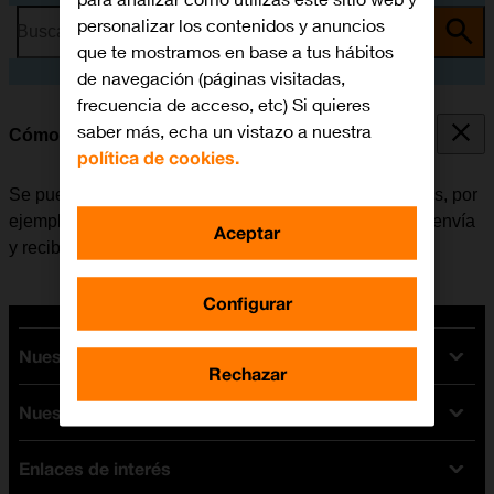
personalizar los contenidos y anuncios
Busca por problema o tema
que te mostramos en base a tus hábitos
de navegación (páginas visitadas,
frecuencia de acceso, etc) Si quieres
saber más, echa un vistazo a nuestra
Cómo consultar el consumo de datos
política de cookies.
Se puede ver cuántos datos móviles han sido utilizados, por
ejemplo, al usar el navegador de internet o cuando se envía
Aceptar
y recibe correo electrónico.
Configurar
Nuestras tarifas
Rechazar
Nuestros dispositivos
Tarifas Orange
Tarifas fibra y móvil
Enlaces de interés
Ofertas en móviles
Tarifas móviles