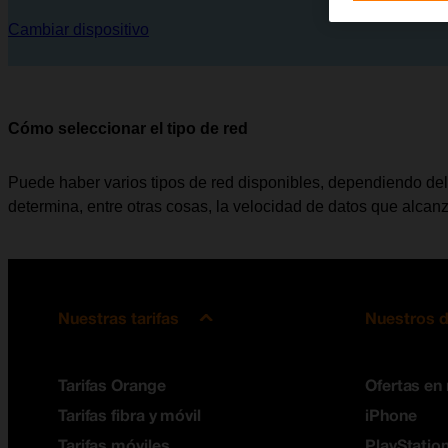
Cambiar dispositivo
Cómo seleccionar el tipo de red
Puede haber varios tipos de red disponibles, dependiendo del l
determina, entre otras cosas, la velocidad de datos que alcanz
Nuestras tarifas
Nuestros d
Tarifas Orange
Ofertas en
Tarifas fibra y móvil
iPhone
Tarifas móviles
PlayStation