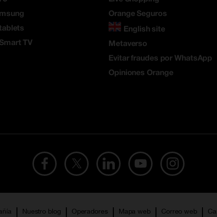
amsung
Orange Seguros
tablets
English site
 Smart TV
Metaverso
Evitar fraudes por WhatsApp
Opiniones Orange
añía
Nuestro blog
Operadores
Mapa web
Correo web
Ca