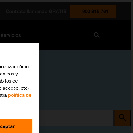
Contrata llamando GRATIS:
900 815 761
 servicios
analizar cómo
tenidos y
bitos de
e acceso, etc)
stra
política de
ma
ceptar