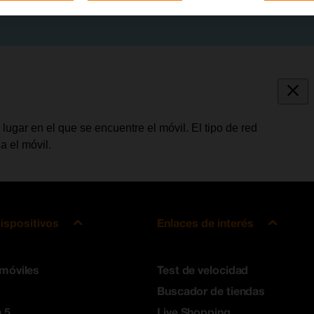
ugar en el que se encuentre el móvil. El tipo de red
a el móvil.
ispositivos
Enlaces de interés
 móviles
Test de velocidad
Buscador de tiendas
 5
Live Shopping