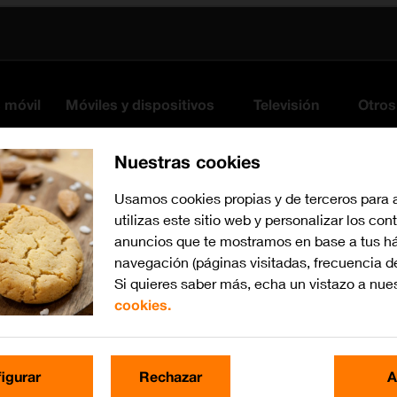
s móvil
Móviles y dispositivos
Televisión
Otros
Nuestras cookies
Usamos cookies propias y de terceros para 
utilizas este sitio web y personalizar los con
anuncios que te mostramos en base a tus há
navegación (páginas visitadas, frecuencia d
Si quieres saber más, echa un vistazo a nue
cookies.
Busca por problema o te
igurar
Rechazar
A