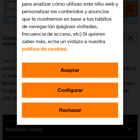
para analizar cómo utilizas este sitio web y
Busca por problema o tema
personalizar los contenidos y anuncios
que te mostramos en base a tus hábitos
de navegación (páginas visitadas,
frecuencia de acceso, etc) Si quieres
Cómo transferir archivos entre el ordenador y el
saber más, echa un vistazo a nuestra
móvil
política de cookies.
Los archivos como, por ejemplo, las fotografías o los
archivos de música se pueden transferir entre el ordenador y
Aceptar
el móvil. Tener en cuenta que los pasos a continuación
toman como punto de partida el sistema operativo Windows,
Configurar
es decir, que estas instrucciones puede que no coincidan
con otros sistemas operativos.
Rechazar
Nuestras tarifas