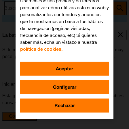
Usamos cookies propias y de terceros
para analizar cómo utilizas este sitio web y
Busca por problema o tema
personalizar los contenidos y anuncios
que te mostramos en base a tus hábitos
de navegación (páginas visitadas,
frecuencia de acceso, etc) Si quieres
La batería de mi móvil dura poco tiempo
saber más, echa un vistazo a nuestra
política de cookies.
Si tu móvil empieza a gastar mucha batería y esta dura muy
poco, puede haber varias causas posibles al problema.
Aceptar
Iniciar la guía para solucionar tu problema
Configurar
Esta guía te va a conducir a través de una serie de posibles
causas y soluciones al problema.
Rechazar
Comenzar