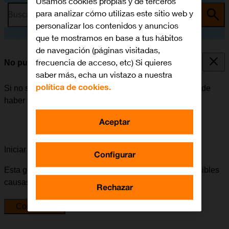
Usamos cookies propias y de terceros
para analizar cómo utilizas este sitio web y
Busca por problema o tema
personalizar los contenidos y anuncios
que te mostramos en base a tus hábitos
de navegación (páginas visitadas,
frecuencia de acceso, etc) Si quieres
No puedo enviar ni recibir correo electrónico
saber más, echa un vistazo a nuestra
política de cookies.
Si no se puede enviar ni recibir correo electrónico, puede
haber varias causas posibles al problema.
Aceptar
Iniciar la guía para solucionar tu problema
Configurar
Esta guía te va a conducir a través de una serie de posibles
causas y soluciones al problema.
Rechazar
Comenzar