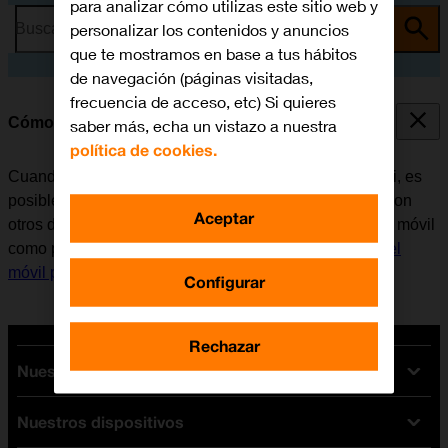
para analizar cómo utilizas este sitio web y
personalizar los contenidos y anuncios
Busca por problema o tema
que te mostramos en base a tus hábitos
de navegación (páginas visitadas,
frecuencia de acceso, etc) Si quieres
Cómo utilizar el móvil como punto de acceso Wi-Fi
saber más, echa un vistazo a nuestra
política de cookies.
Cuando se utiliza el móvil como punto de acceso Wi-Fi, es
posible compartir la conexión de internet del teléfono con
Aceptar
otros dispositivos a través de Wi-Fi. Antes de utilizar el móvil
como punto de acceso Wi-Fi, es necesario
configurar el
móvil para internet
.
Configurar
Rechazar
Nuestras tarifas
Nuestros dispositivos
Tarifas Orange