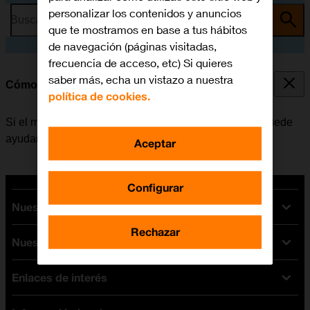
personalizar los contenidos y anuncios
Busca por problema o tema
que te mostramos en base a tus hábitos
de navegación (páginas visitadas,
frecuencia de acceso, etc) Si quieres
saber más, echa un vistazo a nuestra
Cómo reiniciar el móvil
política de cookies.
Si el móvil funciona muy lentamente o no responde, puede
ayudar el reiniciarlo.
Aceptar
Configurar
Nuestras tarifas
Rechazar
Nuestros dispositivos
Tarifas Orange
Tarifas fibra y móvil
Enlaces de interés
Ofertas en móviles
Tarifas móviles
iPhone
Tarifas internet y fibra