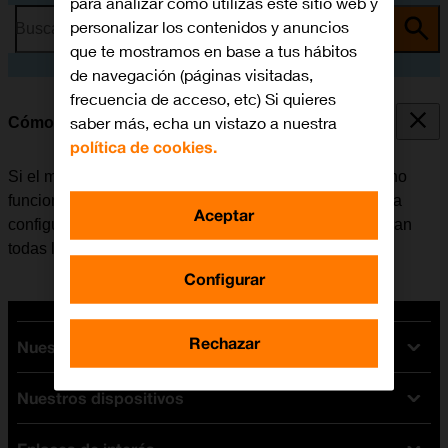
para analizar cómo utilizas este sitio web y
personalizar los contenidos y anuncios
Busca por problema o tema
que te mostramos en base a tus hábitos
de navegación (páginas visitadas,
frecuencia de acceso, etc) Si quieres
saber más, echa un vistazo a nuestra
Cómo restablecer la configuración predeterminada
política de cookies.
Si el móvil reacciona lentamente o de alguna manera no
funciona bien, en algunos casos ayuda el restablecer la
Aceptar
configuración predeterminada. De esta manera se borran
todas las configuraciones creadas en el móvil.
Configurar
Rechazar
Nuestras tarifas
Nuestros dispositivos
Tarifas Orange
Tarifas fibra y móvil