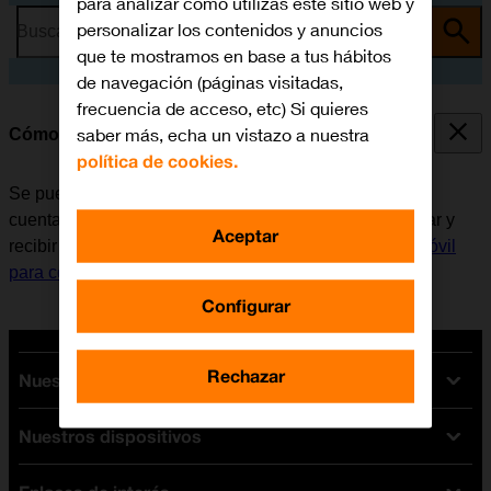
para analizar cómo utilizas este sitio web y
personalizar los contenidos y anuncios
Busca por problema o tema
que te mostramos en base a tus hábitos
de navegación (páginas visitadas,
frecuencia de acceso, etc) Si quieres
saber más, echa un vistazo a nuestra
Cómo escribir y enviar correo electrónico
política de cookies.
Se puede enviar y recibir correo electrónico desde las
cuentas de correo electrónico del móvil. Antes de enviar y
Aceptar
recibir correo electrónico, es necesario
configurar el móvil
para correo electrónico
.
Configurar
Rechazar
Nuestras tarifas
Nuestros dispositivos
Tarifas Orange
Tarifas fibra y móvil