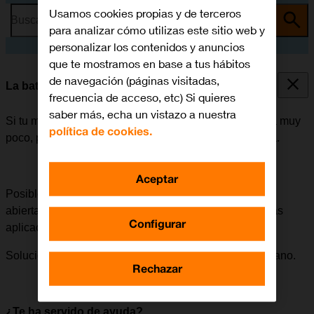
Usamos cookies propias y de terceros
Busca por problema o tema
para analizar cómo utilizas este sitio web y
personalizar los contenidos y anuncios
que te mostramos en base a tus hábitos
de navegación (páginas visitadas,
La batería de mi móvil dura poco tiempo
frecuencia de acceso, etc) Si quieres
saber más, echa un vistazo a nuestra
Si tu móvil empieza a gastar mucha batería y esta dura muy
política de cookies.
poco, puede haber varias causas posibles al problema.
Aceptar
Posible causa 1 de 11:
Si tienes muchas aplicaciones
abiertas en el móvil, se consume más batería ya que las
Configurar
aplicaciones están activas de fondo.
Solución:
Cómo cerrar las aplicaciones en segundo plano.
Rechazar
¿Te ha servido de ayuda?