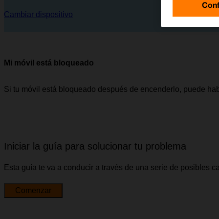
Conf
Cambiar dispositivo
Mi móvil está bloqueado
Si tu móvil está bloqueado después de encenderlo, puede hab
Iniciar la guía para solucionar tu problema
Esta guía te va a conducir a través de una serie de posibles 
Comenzar