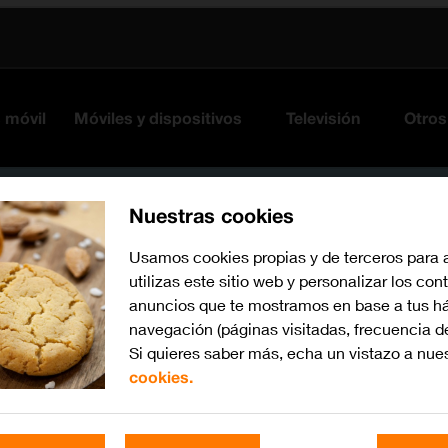
s móvil
Móviles y dispositivos
Televisión
Otros
Nuestras cookies
Usamos cookies propias y de terceros para 
utilizas este sitio web y personalizar los con
anuncios que te mostramos en base a tus há
navegación (páginas visitadas, frecuencia d
Si quieres saber más, echa un vistazo a nue
cookies.
Busca por problema o te