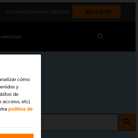
Contrata llamando GRATIS:
900 815 761
 servicios
analizar cómo
tenidos y
bitos de
e acceso, etc)
stra
política de
ma