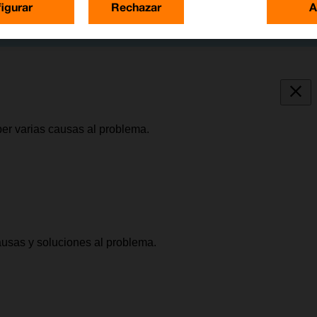
igurar
Rechazar
A
er varias causas al problema.
causas y soluciones al problema.