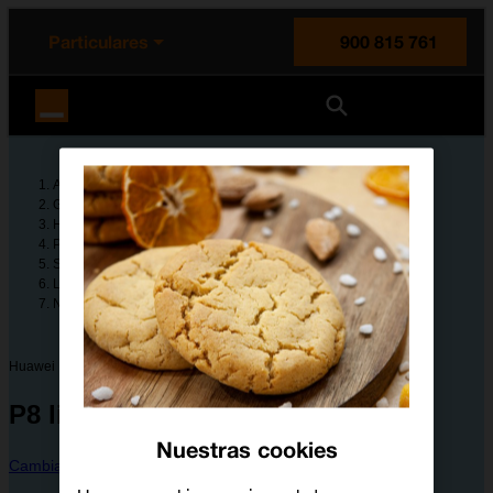
enido principal
e de la página
la cabecera
Particulares
900 815 761
Orange España
Ayuda
Guías de dispositivos
Huawei
P8 lite 2017
Solución de problemas
Llamadas y contestador
No puedo recibir llamadas
Huawei
P8 lite 2017
Nuestras cookies
Cambiar dispositivo