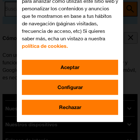
para analizar cómo utilizas este sitio web y
personalizar los contenidos y anuncios
Busca por problema o tema
que te mostramos en base a tus hábitos
de navegación (páginas visitadas,
frecuencia de acceso, etc) Si quieres
saber más, echa un vistazo a nuestra
Cómo activar una cuenta de Google en el móvil
política de cookies.
Con una cuenta de Google se tiene acceso a varias
funciones en el móvil, por ejemplo, Gmail, Google Play y
Aceptar
Google+. Antes de activar una cuenta de Google en el móvil,
es necesario
configurar el móvil para internet
.
Configurar
Rechazar
Nuestras tarifas
Nuestros dispositivos
Tarifas Orange
Tarifas fibra y móvil