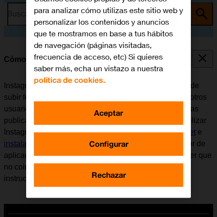
para analizar cómo utilizas este sitio web y
Busca por problema o tema
personalizar los contenidos y anuncios
que te mostramos en base a tus hábitos
de navegación (páginas visitadas,
frecuencia de acceso, etc) Si quieres
Cómo utilizar Instagram
saber más, echa un vistazo a nuestra
política de cookies.
Instagram es una red social y aplicación donde se puede
subir fotografías y vídeos cortos para compartirlos con otros
usuarios. Se puede seguir a otros usuarios, comentar las
Aceptar
publicaciones de otros y dar al "Me gusta". Antes de utilizar
Instagram, es necesario
configurar el móvil para internet
e
Configurar
instalar Instagram
. Tener en cuenta que el desarrollador de
aplicaciones va actualizando la app y por eso puede ser que
no coincida exactamente con el contenido de esta
Rechazar
instrucción.