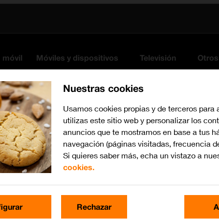
s móvil
Móviles y dispositivos
Televisión
Otros
Nuestras cookies
Usamos cookies propias y de terceros para 
utilizas este sitio web y personalizar los con
anuncios que te mostramos en base a tus há
navegación (páginas visitadas, frecuencia d
Si quieres saber más, echa un vistazo a nue
cookies.
Busca por problema o te
igurar
Rechazar
A