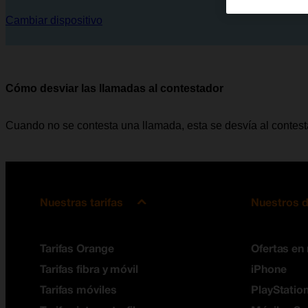
Cambiar dispositivo
Cómo desviar las llamadas al contestador
Cuando no se contesta una llamada, esta se desvía al contes
Nuestras tarifas
Nuestros d
Tarifas Orange
Ofertas en
Tarifas fibra y móvil
iPhone
Tarifas móviles
PlayStation