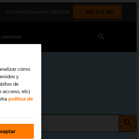
Contrata llamando GRATIS:
900 815 761
 servicios
analizar cómo
tenidos y
bitos de
e acceso, etc)
stra
política de
ma
ceptar