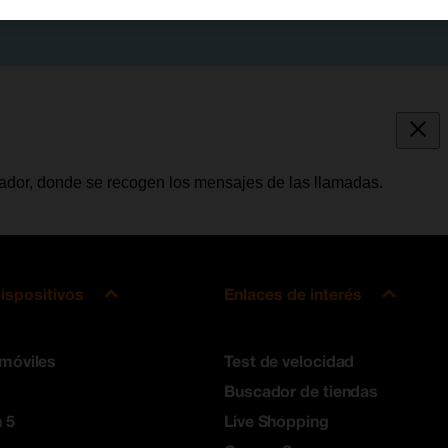
tador, donde se recogen los mensajes de las llamadas.
ispositivos
Enlaces de interés
 móviles
Test de velocidad
Buscador de tiendas
 5
Live Shopping