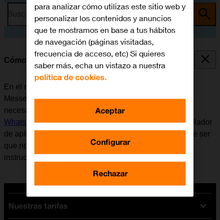
para analizar cómo utilizas este sitio web y
Busca por problema o tema
personalizar los contenidos y anuncios
que te mostramos en base a tus hábitos
de navegación (páginas visitadas,
frecuencia de acceso, etc) Si quieres
Cómo utilizar WhatsApp Messenger
saber más, echa un vistazo a nuestra
política de cookies.
En el móvil se puede utilizar la aplicación WhatsApp
Messenger. Antes de utilizar WhatsApp Messenger, es
Aceptar
necesario
configurar el móvil para internet
e
instalar
WhatsApp Messenger
. Tener en cuenta que el desarrollador
de aplicaciones va actualizando la app y por eso puede ser
Configurar
que no coincida exactamente con el contenido de esta
instrucción.
Rechazar
Nuestras tarifas