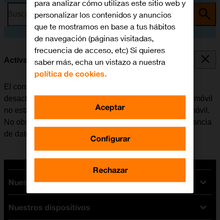
para analizar cómo utilizas este sitio web y
personalizar los contenidos y anuncios
Busca por problema o tema
que te mostramos en base a tus hábitos
de navegación (páginas visitadas,
frecuencia de acceso, etc) Si quieres
Activar o desactivar la itinerancia de datos
saber más, echa un vistazo a nuestra
política de cookies.
El consumo de datos en el extranjero se puede limitar,
desactivando la itinerancia de datos. Haciendo esto el móvil
Aceptar
no establece conexión con internet a través de la red móvil.
No obstante, se puede utilizar el Wi-Fi aunque la itinerancia
de datos esté desactivada.
Configurar
Rechazar
Nuestras tarifas
Nuestros dispositivos
Tarifas Orange