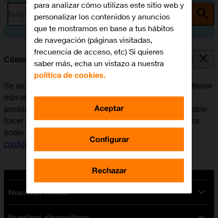
para analizar cómo utilizas este sitio web y
Busca por problema o tema
personalizar los contenidos y anuncios
que te mostramos en base a tus hábitos
de navegación (páginas visitadas,
frecuencia de acceso, etc) Si quieres
Cómo actualizar el software del móvil
saber más, echa un vistazo a nuestra
política de cookies.
Se recomienda actualizar el móvil con la versión de software
más reciente ya que el fabricante suele ir corrigiendo
Aceptar
posibles errores de versiones anteriores. Es recomendable
hacer antes una copia de seguridad de la memoria. Para
poder actualizar el software del móvil, es necesario
Configurar
configurar el móvil para internet
.
Rechazar
Nuestras tarifas
Nuestros dispositivos
Tarifas Orange