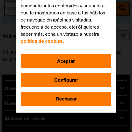
personalizar los contenidos y anuncios
Busca por problema o tema
que te mostramos en base a tus hábitos
de navegación (páginas visitadas,
frecuencia de acceso, etc) Si quieres
saber más, echa un vistazo a nuestra
Activar o desactivar el bloqueo de pantalla
política de cookies.
Se puede bloquear la pantalla y el teclado del móvil y así
evitar que el teléfono se active por equivocación.
Aceptar
Configurar
Nuestras tarifas
Rechazar
Nuestros dispositivos
Tarifas Orange
Tarifas fibra y móvil
Enlaces de interés
Ofertas en móviles
Tarifas móviles
iPhone
Tarifas internet y fibra