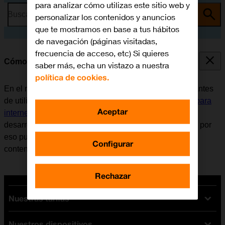
para analizar cómo utilizas este sitio web y
Busca por problema o tema
personalizar los contenidos y anuncios
que te mostramos en base a tus hábitos
de navegación (páginas visitadas,
frecuencia de acceso, etc) Si quieres
Cómo utilizar Facebook
saber más, echa un vistazo a nuestra
política de cookies.
En el móvil se puede utilizar la aplicación Facebook. Antes
de utilizar Facebook, es necesario
configurar el móvil para
Aceptar
internet
e
instalar Facebook
. Tener en cuenta que el
desarrollador de aplicaciones va actualizando la app y por
eso puede ser que no coincida exactamente con el
Configurar
contenido de esta instrucción.
Rechazar
Nuestras tarifas
Nuestros dispositivos
Tarifas Orange