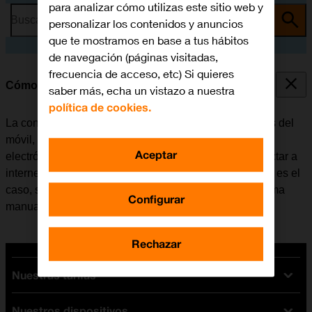
para analizar cómo utilizas este sitio web y
Busca por problema o tema
personalizar los contenidos y anuncios
que te mostramos en base a tus hábitos
de navegación (páginas visitadas,
frecuencia de acceso, etc) Si quieres
Cómo configurar el móvil para internet
saber más, echa un vistazo a nuestra
política de cookies.
La conexión de internet se utiliza en muchas funciones del
móvil, por ejemplo, al usar el navegador, recibir correo
Aceptar
electrónico, instalar apps, etc. El móvil se puede conectar a
internet una vez se haya insertado la tarjeta SIM. Si no es el
caso, se puede configurar el móvil para internet de forma
Configurar
manual.
Rechazar
Nuestras tarifas
Nuestros dispositivos
Tarifas Orange