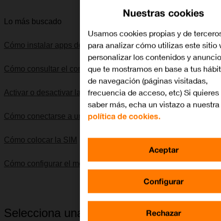
Nuestras cookies
Lo más buscado
Usamos cookies propias y de tercero
para analizar cómo utilizas este sitio
Cómo instalar apps de Google Play
personalizar los contenidos y anunci
que te mostramos en base a tus hábi
Cómo consultar el consumo de datos
de navegación (páginas visitadas,
frecuencia de acceso, etc) Si quieres
Activar o desactivar la llamada en espera
saber más, echa un vistazo a nuestra
política de cookies.
Cómo conectarse a una red Wi-Fi
Cómo colocar la SIM
Aceptar
Cómo configurar el móvil para SMS
Configurar
Selecciona una categoría
Rechazar