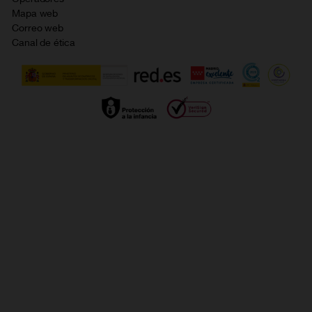
Política de cookies
Mapa web
Correo web
Política de privacidad
Canal de ética
Calidad de servicio
Gestionar UTIQ