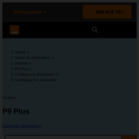
enido principal
e de la página
la cabecera
Particulares
900 815 761
Orange España
Ayuda
Guías de dispositivos
Huawei
P9 Plus
Configura tu dispositivo
Configuración avanzada
Huawei
P9 Plus
Cambiar dispositivo