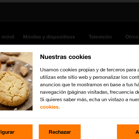
s móvil
Móviles y dispositivos
Televisión
Otros
Nuestras cookies
Usamos cookies propias y de terceros para 
utilizas este sitio web y personalizar los con
anuncios que te mostramos en base a tus há
navegación (páginas visitadas, frecuencia d
Si quieres saber más, echa un vistazo a nue
cookies.
Busca por problema o te
igurar
Rechazar
A