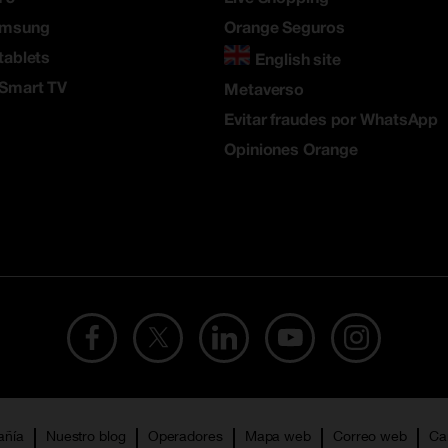
amsung
Orange Seguros
tablets
English site
 Smart TV
Metaverso
Evitar fraudes por WhatsApp
Opiniones Orange
añía
Nuestro blog
Operadores
Mapa web
Correo web
Ca