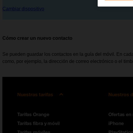
Cambiar dispositivo
Cómo crear un nuevo contacto
Se pueden guardar los contactos en la guía del móvil. En cada
como, por ejemplo, la dirección de correo electrónico o el tim
Nuestras tarifas
Nuestros d
Tarifas Orange
Ofertas en
Tarifas fibra y móvil
iPhone
Tarifas móviles
PlayStation