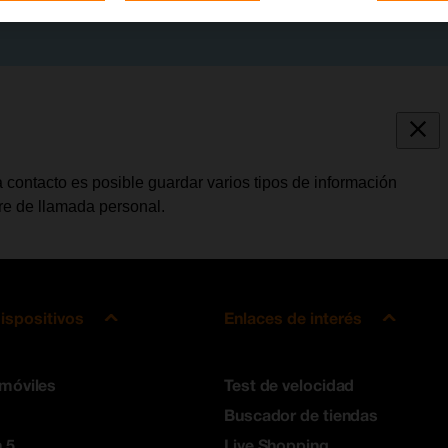
 contacto es posible guardar varios tipos de información
bre de llamada personal.
ispositivos
Enlaces de interés
 móviles
Test de velocidad
Buscador de tiendas
 5
Live Shopping