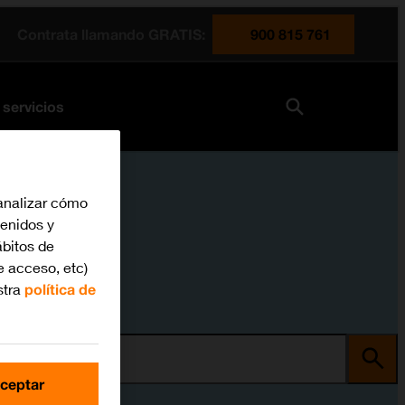
Contrata llamando GRATIS:
900 815 761
 servicios
analizar cómo
tenidos y
bitos de
e acceso, etc)
stra
política de
ma
ceptar