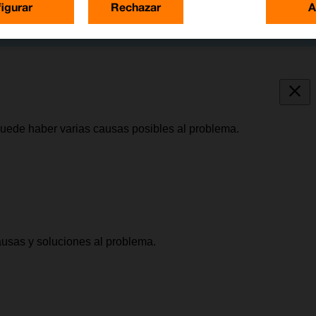
igurar
Rechazar
A
puede haber varias causas posibles al problema.
causas y soluciones al problema.