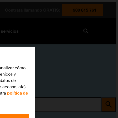
Contrata llamando GRATIS:
900 815 761
 servicios
analizar cómo
tenidos y
bitos de
e acceso, etc)
stra
política de
ma